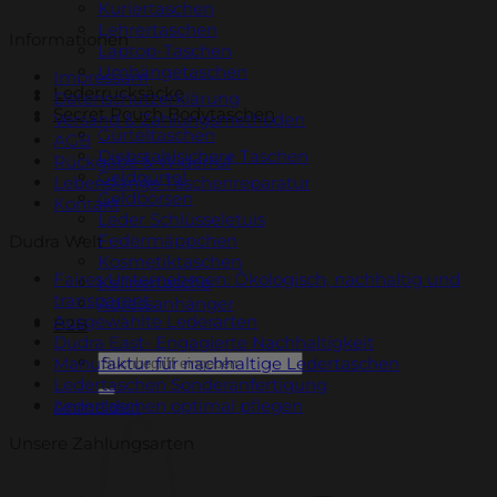
Kuriertaschen
Lehrertaschen
Informationen
Laptop-Taschen
Umhängetaschen
Impressum
Lederrucksäcke
Datenschutzerklärung
Secret Pouch Bodytaschen
Versand & Zahlungsmethoden
Gürteltaschen
AGB
Diebstahlsichere Taschen
Rückgabe & Widerruf
Geldgürtel
Lebenslange Taschenreparatur
Geldbörsen
Kontakt
Leder Schlüsseletuis
Federmäppchen
Dudra Welt
Kosmetiktaschen
Faires Unternehmen: Ökologisch, nachhaltig und
Kellnertasche
transparent
Adressanhänger
Ausgewählte Lederarten
B2B
Dudra East- Engagierte Nachhaltigkeit
Suchen
Manufaktur für nachhaltige Ledertaschen
nach:
Ledertaschen Sonderanfertigung
Ledertaschen optimal pflegen
Anmelden
Unsere Zahlungsarten