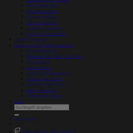
Arbeitstaschen
Aktentaschen
Kuriertaschen
Lehrertaschen
Laptop-Taschen
Umhängetaschen
Lederrucksäcke
Secret Pouch Bodytaschen
Gürteltaschen
Diebstahlsichere Taschen
Geldgürtel
Geldbörsen
Leder Schlüsseletuis
Federmäppchen
Kosmetiktaschen
Kellnertasche
Adressanhänger
B2B
Suchen
nach:
Anmelden
Ökologische Manufaktur