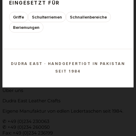
EINGESETZT FÜR
Griffe
Schulterriemen
Schnallenbereiche
Beriemungen
DUDRA EAST · HANDGEFERTIGT IN PAKISTAN
SEIT 1984
Über uns
Dudra East Leather Crafts
Eigene Manufaktur von edlen Ledertaschen seit 1984.
✆ +49 (0)234 230063
✆ +49 (0)234 260050
Fax: +49 (0)234 236199