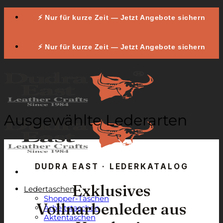
Zum
⚡ Nur für kurze Zeit — Jetzt Angebote sichern
Inhalt
springen
⚡ Nur für kurze Zeit — Jetzt Angebote sichern
Ausgewählte Lederarten
DUDRA EAST · LEDERKATALOG
Exklusives
Ledertaschen
Shopper-Taschen
Vollnarbenleder aus
Arbeitstaschen
Aktentaschen