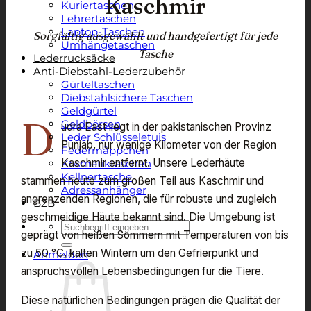
Kaschmir
Kuriertaschen
Lehrertaschen
Laptop-Taschen
Sorgfältig ausgewählt und handgefertigt für jede
Umhängetaschen
Tasche
Lederrucksäcke
Anti-Diebstahl-Lederzubehör
Gürteltaschen
Diebstahlsichere Taschen
Geldgürtel
D
Geldbörsen
udra East liegt in der pakistanischen Provinz
Leder Schlüsseletuis
Punjab, nur wenige Kilometer von der Region
Federmäppchen
Kaschmir entfernt. Unsere Lederhäute
Kosmetiktaschen
Kellnertasche
stammen heute zum großen Teil aus Kaschmir und
Adressanhänger
angrenzenden Regionen, die für robuste und zugleich
B2B
geschmeidige Häute bekannt sind. Die Umgebung ist
Suchen
geprägt von heißen Sommern mit Temperaturen von bis
nach:
zu 50 °C, kalten Wintern um den Gefrierpunkt und
Anmelden
anspruchsvollen Lebensbedingungen für die Tiere.
Diese natürlichen Bedingungen prägen die Qualität der