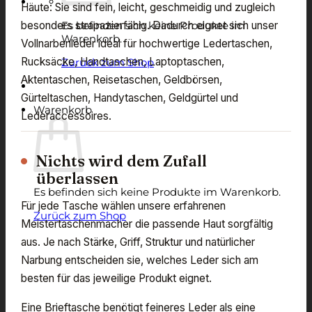
Häute: Sie sind fein, leicht, geschmeidig und zugleich
Es befinden sich keine Produkte im
besonders strapazierfähig. Dadurch eignet sich unser
Warenkorb.
Vollnarbenleder ideal für hochwertige Ledertaschen,
Rucksäcke, Handtaschen, Laptoptaschen,
Zurück zum Shop
Aktentaschen, Reisetaschen, Geldbörsen,
Gürteltaschen, Handytaschen, Geldgürtel und
Warenkorb
Lederaccessoires.
Nichts wird dem Zufall
überlassen
Es befinden sich keine Produkte im Warenkorb.
Für jede Tasche wählen unsere erfahrenen
Zurück zum Shop
Meistertaschenmacher die passende Haut sorgfältig
aus. Je nach Stärke, Griff, Struktur und natürlicher
Narbung entscheiden sie, welches Leder sich am
besten für das jeweilige Produkt eignet.
Eine Brieftasche benötigt feineres Leder als eine