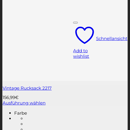
Schnellansicht
Add to
wishlist
Vintage Rucksack 2217
156,99
€
Ausführung wählen
Dieses
Farbe
Produkt
weist
mehrere