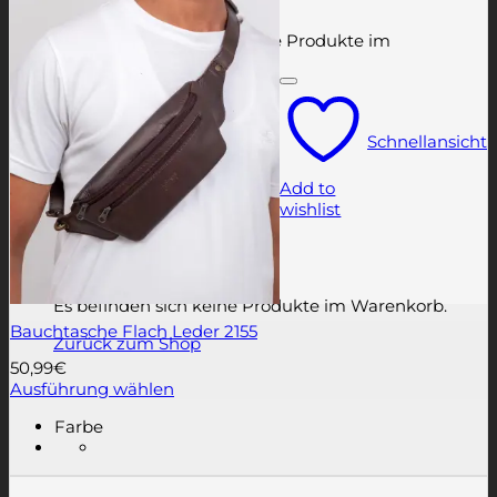
Es befinden sich keine Produkte im
Warenkorb.
Zurück zum Shop
Schnellansicht
Warenkorb
Add to
wishlist
Es befinden sich keine Produkte im Warenkorb.
Bauchtasche Flach Leder 2155
Zurück zum Shop
50,99
€
Ausführung wählen
Dieses
Farbe
Produkt
weist
mehrere
Varianten