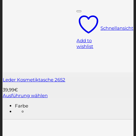
Schnellansicht
Add to
wishlist
Leder Kosmetiktasche 2652
39,99
€
Ausführung wählen
Dieses
Farbe
Produkt
weist
mehrere
Varianten
auf.
Die