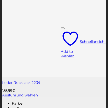
Schnellansicht
Add to
wishlist
Leder Rucksack 2234
155,99
€
Ausführung wählen
Dieses
Farbe
Produkt