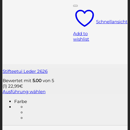
Schnellansicht
Add to
wishlist
Stifteetui Leder 2626
Bewertet mit
5.00
von 5
(1)
22,99
€
Ausführung wählen
Dieses
Farbe
Produkt
weist
mehrere
Varianten
auf.
Die