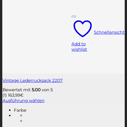
Schnellansicht
Add to
wishlist
Vintage Lederrucksack 2207
Bewertet mit
5.00
von 5
(1)
163,99
€
Ausführung wählen
Dieses
Farbe
Produkt
weist
mehrere