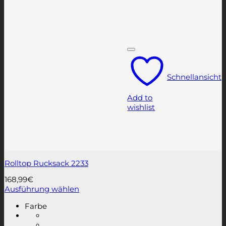
Schnellansicht
Add to
wishlist
Rolltop Rucksack 2233
168,99
€
Ausführung wählen
Dieses
Farbe
Produkt
weist