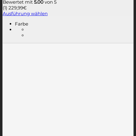
Bewertet mit
5.00
von 5
(1)
229,99
€
Ausführung wählen
Dieses
Farbe
Produkt
weist
mehrere
Varianten
auf.
Die
Optionen
können
auf
der
Produktseite
gewählt
werden