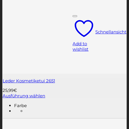
Schnellansicht
Add to
wishlist
Leder Kosmetiketui 2651
25,99
€
Ausführung wählen
Dieses
Farbe
Produkt
weist
mehrere
Varianten
auf.