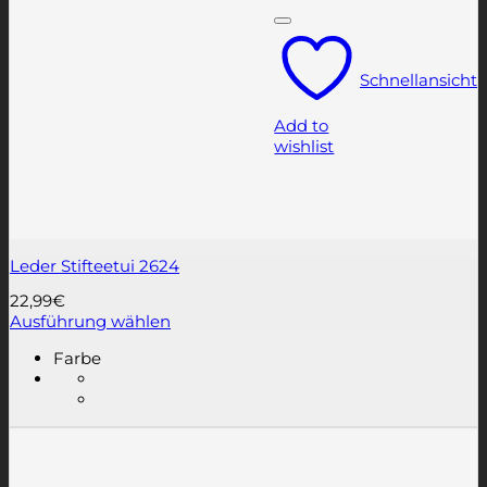
Schnellansicht
Add to
wishlist
Leder Stifteetui 2624
22,99
€
Ausführung wählen
Dieses
Farbe
Produkt
weist
mehrere
Varianten
auf.
Die
Optionen