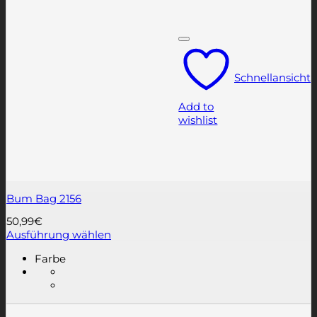
Schnellansicht
Add to
wishlist
Bum Bag 2156
50,99
€
Ausführung wählen
Dieses
Farbe
Produkt
weist
mehrere
Varianten
auf.