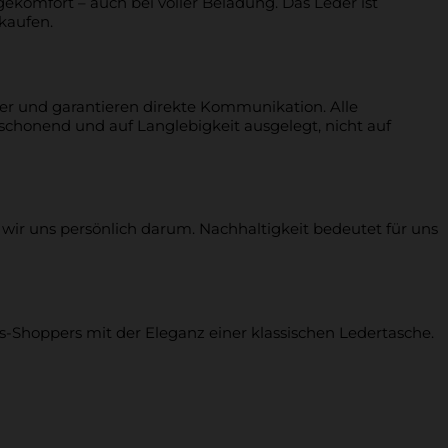
komfort – auch bei voller Beladung. Das Leder ist
kaufen.
ler und garantieren direkte Kommunikation. Alle
schonend und auf Langlebigkeit ausgelegt, nicht auf
 wir uns persönlich darum. Nachhaltigkeit bedeutet für uns
s-Shoppers mit der Eleganz einer klassischen Ledertasche.