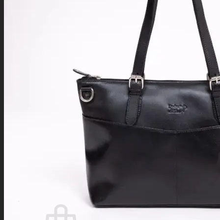
Arbeitstaschen
Aktentaschen
Kuriertaschen
Lehrertaschen
Laptop-Taschen
Umhängetaschen
Lederrucksäcke
Anti-Diebstahl-Reiseaccessoires
Gürteltaschen
Diebstahlsichere Taschen
Geldgürtel
Geldbörsen
Leder Schlüsseletuis
Federmäppchen
Kosmetiktaschen
Kellnertasche
Adressanhänger
B2B
Suchen
nach:
Anmelden