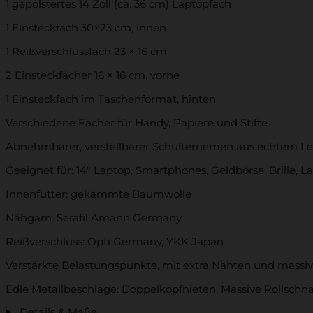
1 gepolstertes 14 Zoll (ca. 36 cm) Laptopfach
1 Einsteckfach 30×23 cm, innen
1 Reißverschlussfach 23 × 16 cm
2 Einsteckfächer 16 × 16 cm, vorne
1 Einsteckfach im Taschenformat, hinten
Verschiedene Fächer für Handy, Papiere und Stifte
Abnehmbarer, verstellbarer Schulterriemen aus echtem L
Geeignet für: 14″ Laptop, Smartphones, Geldbörse, Brille, La
Innenfutter: gekämmte Baumwolle
Nähgarn: Serafil Amann Germany
Reißverschluss: Opti Germany, YKK Japan
Verstärkte Belastungspunkte, mit extra Nähten und massi
Edle Metallbeschläge: Doppelkopfnieten, Massive Rollschna
Details & Maße