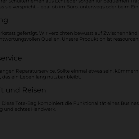
rer Schulterriemen aus Echtleder sorgen für bequemen Trage
as sie verspricht – egal ob im Büro, unterwegs oder beim Ein
ung
Jetzt 10% sichern
rkstatt gefertigt. Wir verzichten bewusst auf Zwischenhänd
twortungsvollen Quellen. Unsere Produktion ist ressourcen
ervice
slangen Reparaturservice. Sollte einmal etwas sein, kümmern
 das ein Leben lang nutzbar bleibt.
eit und Reisen
Diese Tote-Bag kombiniert die Funktionalität eines Busines
ltung und echtes Handwerk.