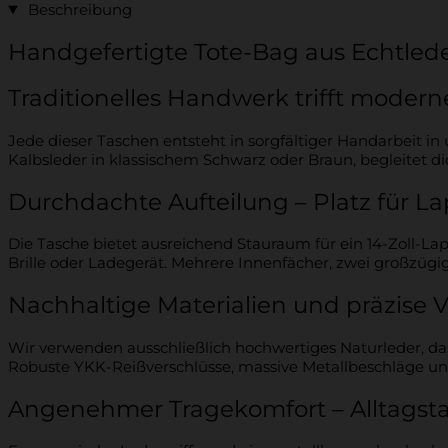
Beschreibung
Handgefertigte Tote-Bag aus Echtled
Traditionelles Handwerk trifft moder
Jede dieser Taschen entsteht in sorgfältiger Handarbeit 
Kalbsleder in klassischem Schwarz oder Braun, begleitet di
Durchdachte Aufteilung – Platz für La
Die Tasche bietet ausreichend Stauraum für ein 14-Zoll-
Brille oder Ladegerät. Mehrere Innenfächer, zwei großzügi
Nachhaltige Materialien und präzise 
Wir verwenden ausschließlich hochwertiges Naturleder, das n
Robuste YKK-Reißverschlüsse, massive Metallbeschläge und v
Angenehmer Tragekomfort – Alltagsta