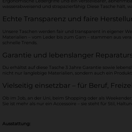
Ergonomische Ledergriffe und ein verstellbarer, abnehmba
wasserabweisend und strapazierfähig: Diese Tasche hält, w
Echte Transparenz und faire Herstell
Unsere Taschen werden fair und transparent in eigener We
Materialien – vom Leder bis zum Garn – stammen aus veran
schnelle Trends.
Garantie und lebenslanger Reparaturs
Du erhältst auf diese Tasche 3 Jahre Garantie sowie leben
nicht nur langlebige Materialien, sondern auch ein Produkt,
Vielseitig einsetzbar – für Beruf, Freiz
Ob im Job, an der Uni, beim Shopping oder als Weekender: 
Sie ist mehr als nur ein Accessoire – sie steht für Stil, Ha
Ausstattung: