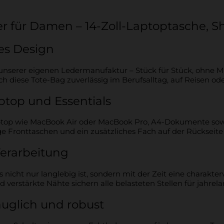
er für Damen – 14-Zoll-Laptoptasche,
nes Design
in unserer eigenen Ledermanufaktur – Stück für Stück, ohne
ch diese Tote-Bag zuverlässig im Berufsalltag, auf Reisen o
ptop und Essentials
Laptop wie MacBook Air oder MacBook Pro, A4-Dokumente so
ge Fronttaschen und ein zusätzliches Fach auf der Rückseit
👋 Neu hier? 10% sichern!
Verarbeitung
Trage dich jetzt in unseren Newsletter ein und
icht nur langlebig ist, sondern mit der Zeit eine charakterv
verpasse keine Angebote und Aktionen.
erstärkte Nähte sichern alle belasteten Stellen für jahrela
uglich und robust