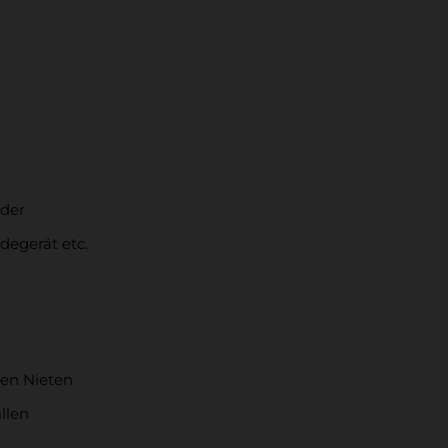
eder
degerät etc.
ven Nieten
llen