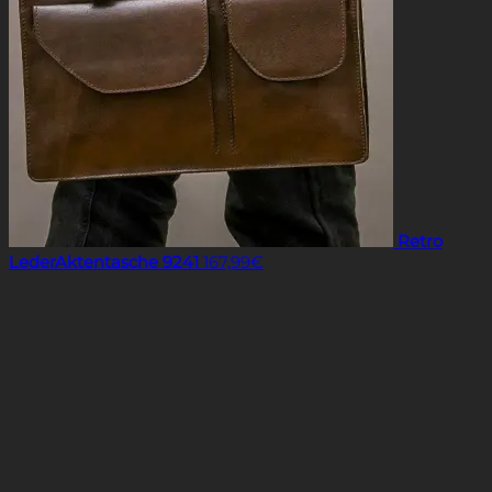
Retro
LederAktentasche 9241
167,99
€