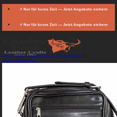
Zum
⚡ Nur für kurze Zeit — Jetzt Angebote sichern
Inhalt
springen
⚡ Nur für kurze Zeit — Jetzt Angebote sichern
Start
/
Shop
/
Ledertaschen aus Echtleder
/
Umhängetaschen
Ledertaschen
Shopper-Taschen
Arbeitstaschen
Aktentaschen