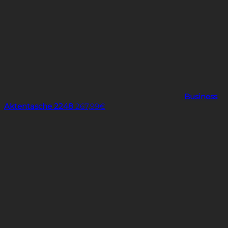
Business
Aktentasche 2248
267,99
€