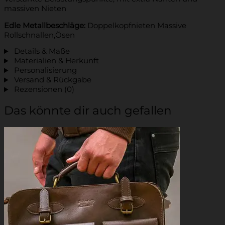
massiven Nieten
Edle Metallbeschläge:
Doppelkopfnieten Massive
Rollschnallen,Ösen
Details & Maße
Materialien & Herkunft
Personalisierung
Versand & Rückgabe
Rezensionen (0)
Das könnte dir auch gefallen