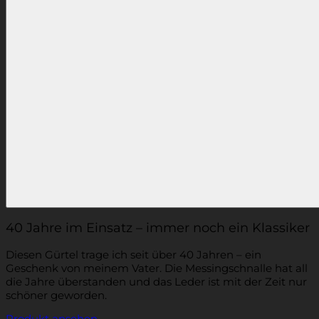
40 Jahre im Einsatz – immer noch ein Klassiker
Diesen Gürtel trage ich seit über 40 Jahren – ein
Geschenk von meinem Vater. Die Messingschnalle hat all
die Jahre überstanden und das Leder ist mit der Zeit nur
schöner geworden.
Produkt ansehen
→