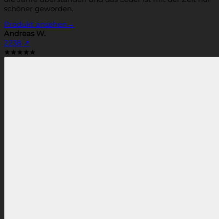
schöner geworden.
Produkt ansehen
→
Andreas W.
2238
↗
★★★★★