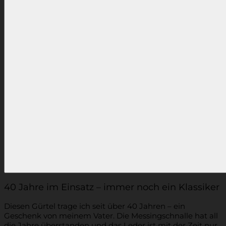
40 Jahre im Einsatz – immer noch ein Klassiker
Diesen Gürtel trage ich seit über 40 Jahren – ein
Geschenk von meinem Vater. Die Messingschnalle hat all
die Jahre überstanden und das Leder ist mit der Zeit nur