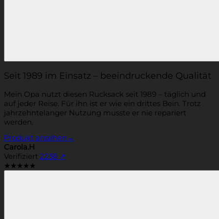
Seit 1989 im Einsatz – beeindruckende Qualität
Mein Opa nutzt diesen Rucksack seit 1989 – täglich und
auf jeder Reise. Für ihn ist er wie ein drittes Bein. Trotz
jahrzehntelanger Nutzung musste er nie repariert
werden.
Produkt ansehen
→
Carola.H
Verifiziert
2238
↗
★★★★★