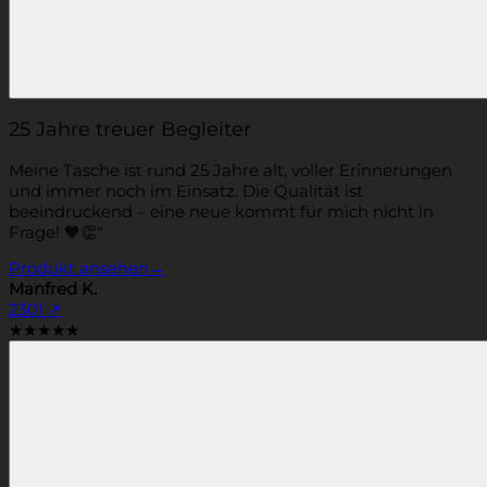
25 Jahre treuer Begleiter
Meine Tasche ist rund 25 Jahre alt, voller Erinnerungen
und immer noch im Einsatz. Die Qualität ist
beeindruckend – eine neue kommt für mich nicht in
Frage! 🧡👏"
Produkt ansehen
→
Manfred K.
2301
↗
★★★★★