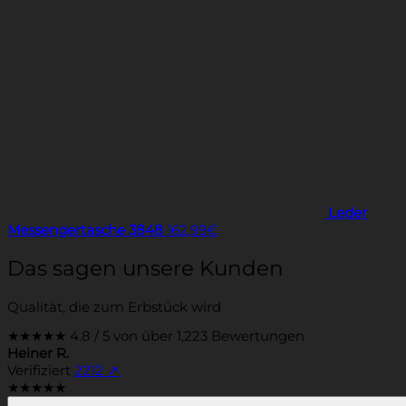
Leder
Messengertasche 3848
162,99
€
Das sagen unsere Kunden
Qualität, die zum Erbstück wird
★★★★★
4.8 / 5 von über 1,223 Bewertungen
Heiner R.
Verifiziert
2212
↗
★★★★★