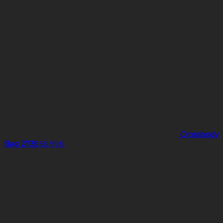
Crossbody
Bag 2735
56,99
€