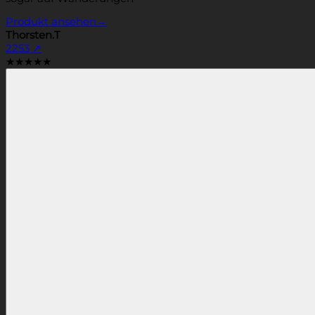
Produkt ansehen
→
Thorsten.T
2253
↗
★★★★★