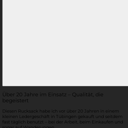
Über 20 Jahre im Einsatz – Qualität, die
begeistert
Diesen Rucksack habe ich vor über 20 Jahren in einem
kleinen Ledergeschäft in Tübingen gekauft und seitdem
fast täglich benutzt – bei der Arbeit, beim Einkaufen und
sogar auf Wanderungen