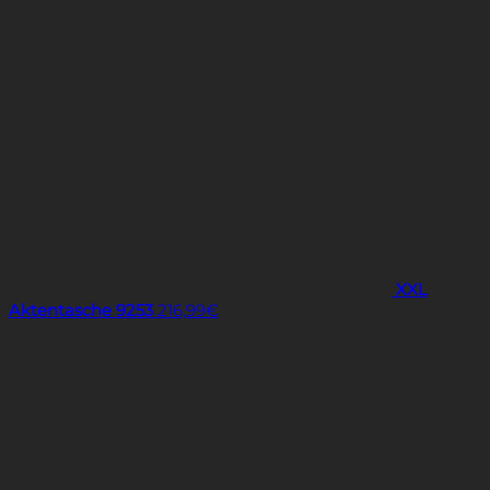
XXL
Aktentasche 9253
216,99
€