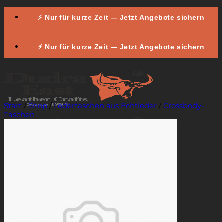
Zum
⚡ Nur für kurze Zeit — Jetzt Angebote sichern
Inhalt
springen
⚡ Nur für kurze Zeit — Jetzt Angebote sichern
Start
/
Shop
/
Ledertaschen aus Echtleder
/
Crossbody-
Taschen
Ledertaschen
Shopper-Taschen
Arbeitstaschen
Aktentaschen