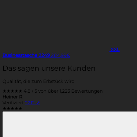
XXL
Businesstasche 2249
284,99
€
Das sagen unsere Kunden
Qualität, die zum Erbstück wird
★★★★★
4.8 / 5 von über 1,223 Bewertungen
Heiner R.
Verifiziert
2212
↗
★★★★★