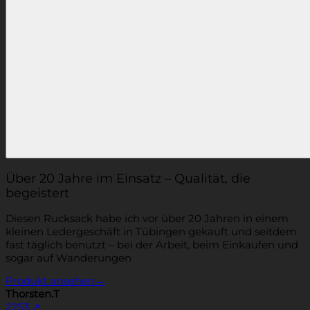
Über 20 Jahre im Einsatz – Qualität, die
begeistert
Diesen Rucksack habe ich vor über 20 Jahren in einem
kleinen Ledergeschäft in Tübingen gekauft und seitdem
fast täglich benutzt – bei der Arbeit, beim Einkaufen und
sogar auf Wanderungen
Produkt ansehen
→
Thorsten.T
2253
↗