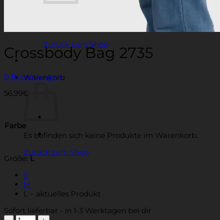
Es befinden sich keine Produkte im
Warenkorb.
Zurück zum Shop
Crossbody Bag 2735
0 Bewertungen
Warenkorb
56,99
€
Farbe
Es befinden sich keine Produkte im Warenkorb.
Zurück zum Shop
Größe:
L
S
M
L
– aktuelles Produkt
Sofort lieferbar - in 1-3 Werktagen bei dir
Crossbody