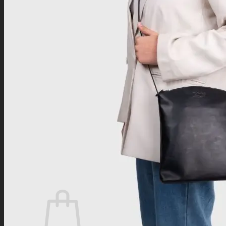
Kuriertaschen
Lehrertaschen
Laptop-Taschen
Umhängetaschen
Lederrucksäcke
Anti-Diebstahl-Lederzubehör
Gürteltaschen
Diebstahlsichere Taschen
Geldgürtel
Geldbörsen
Leder Schlüsseletuis
Federmäppchen
Kosmetiktaschen
Kellnertasche
Adressanhänger
B2B
Suchen
nach:
Anmelden