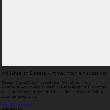
40 Jahre im Einsatz – immer noch ein Klassiker
Diesen Gürtel trage ich seit über 40 Jahren – ein
Geschenk von meinem Vater. Die Messingschnalle hat all
die Jahre überstanden und das Leder ist mit der Zeit nur
schöner geworden.
Produkt ansehen
→
Andreas W.