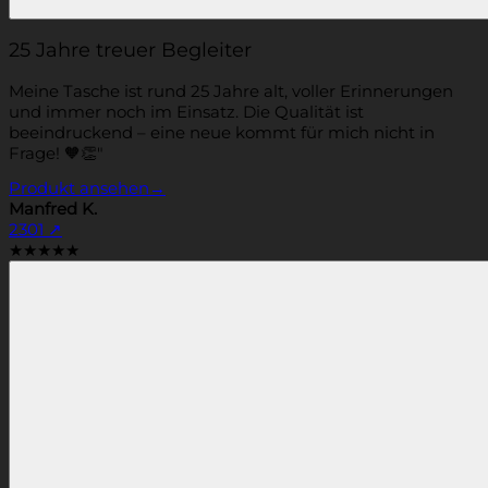
25 Jahre treuer Begleiter
Meine Tasche ist rund 25 Jahre alt, voller Erinnerungen
und immer noch im Einsatz. Die Qualität ist
beeindruckend – eine neue kommt für mich nicht in
Frage! 🧡👏"
Produkt ansehen
→
Manfred K.
2301
↗
★★★★★