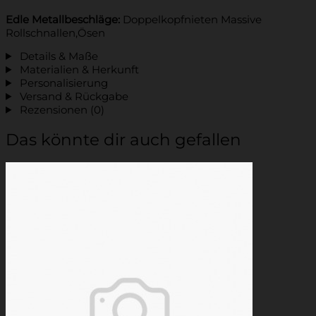
Edle Metallbeschläge:
Doppelkopfnieten Massive
Rollschnallen,Ösen
Details & Maße
Materialien & Herkunft
Personalisierung
Versand & Rückgabe
Rezensionen (0)
Das könnte dir auch gefallen