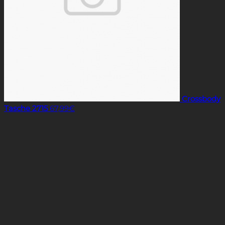
Crossbody
Tasche 2715
67,99
€