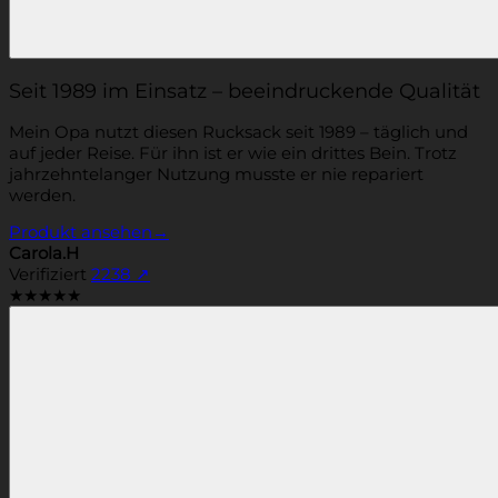
Seit 1989 im Einsatz – beeindruckende Qualität
Mein Opa nutzt diesen Rucksack seit 1989 – täglich und
auf jeder Reise. Für ihn ist er wie ein drittes Bein. Trotz
jahrzehntelanger Nutzung musste er nie repariert
werden.
Produkt ansehen
→
Carola.H
Verifiziert
2238
↗
★★★★★