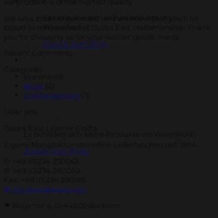
we produce is of the highest quality.
Es befinden sich keine Produkte im
We take pride in our work, and we know that you’ll be
Warenkorb.
proud to own a piece of Dudra East craftsmanship. Thank
you for choosing us for your leather goods needs.
Zurück zum Shop
Recent Comments
Categories
Warenkorb
Blogs
(2)
Unkategorisiert
(1)
Über uns
Dudra East Leather Crafts
Es befinden sich keine Produkte im Warenkorb.
Eigene Manufaktur von edlen Ledertaschen seit 1984.
Zurück zum Shop
✆ +49 (0)234 230063
✆ +49 (0)234 260050
Fax: +49 (0)234 236199
✉ info@dudraeast.com
⚑ Büterhof 4, D-44805 Bochum