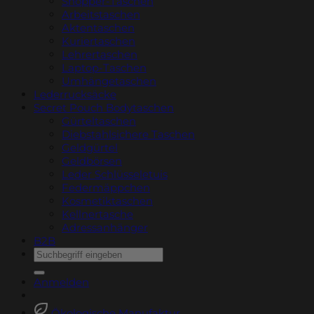
Shopper-Taschen
Arbeitstaschen
Aktentaschen
Kuriertaschen
Lehrertaschen
Laptop-Taschen
Umhängetaschen
Lederrucksäcke
Secret Pouch Bodytaschen
Gürteltaschen
Diebstahlsichere Taschen
Geldgürtel
Geldbörsen
Leder Schlüsseletuis
Federmäppchen
Kosmetiktaschen
Kellnertasche
Adressanhänger
B2B
Suchen
nach:
Anmelden
Ökologische Manufaktur