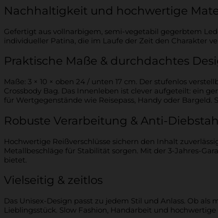
Nachhaltigkeit und hochwertige Mate
Gefertigt aus vollnarbigem, semi-vegetabil gegerbtem Led
individueller Patina, die im Laufe der Zeit den Charakter v
Praktische Maße & durchdachtes Des
Maße: 3 × 10 × oben 24 / unten 17 cm. Der stufenlos verstell
Crossbody Bag. Das Innenleben ist clever aufgeteilt: ein ge
für Wertgegenstände wie Reisepass, Handy oder Bargeld. So
Robuste Verarbeitung & Anti-Diebstah
Hochwertige Reißverschlüsse sichern den Inhalt zuverlässi
Metallbeschläge für Stabilität sorgen. Mit der 3-Jahres-Gar
bietet.
Vielseitig & zeitlos
Das Unisex-Design passt zu jedem Stil und Anlass. Ob als
Lieblingsstück. Slow Fashion, Handarbeit und hochwertig