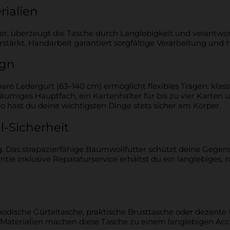
rialien
er, überzeugt die Tasche durch Langlebigkeit und verantwor
erstärkt. Handarbeit garantiert sorgfältige Verarbeitung und 
ign
bare Ledergurt (63–140 cm) ermöglicht flexibles Tragen: klass
räumiges Hauptfach, ein Kartenhalter für bis zu vier Karten 
 hast du deine wichtigsten Dinge stets sicher am Körper.
l-Sicherheit
g. Das strapazierfähige Baumwollfutter schützt deine Gegen
antie inklusive Reparaturservice erhältst du ein langlebiges
 modische Gürteltasche, praktische Brusttasche oder dezent
e Materialien machen diese Tasche zu einem langlebigen Ac