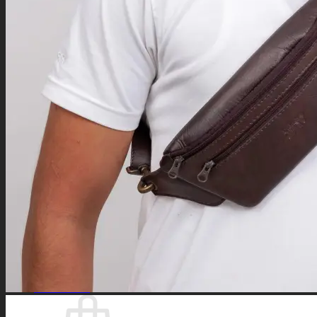
Arbeitstaschen
Aktentaschen
Kuriertaschen
Lehrertaschen
Laptop-Taschen
Umhängetaschen
Lederrucksäcke
Anti-Diebstahl-Reiseaccessoires
Gürteltaschen
Diebstahlsichere Taschen
Geldgürtel
Geldbörsen
Leder Schlüsseletuis
Federmäppchen
Kosmetiktaschen
Kellnertasche
Adressanhänger
B2B
Suchen
nach:
Anmelden