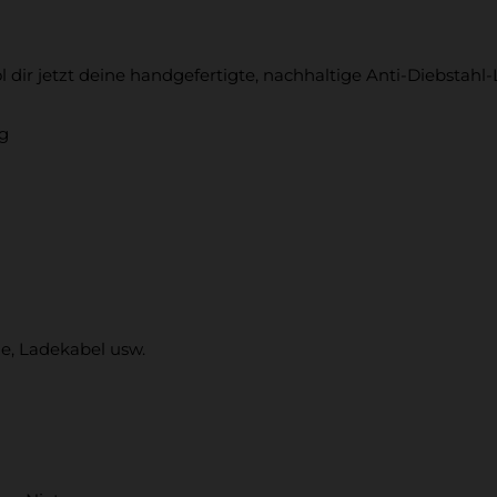
l dir jetzt deine handgefertigte, nachhaltige Anti-Diebstah
ig
le, Ladekabel usw.